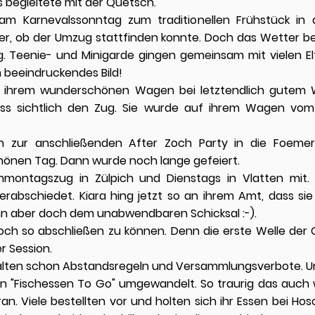
s begleitete mit der Quetsch.
 am Karnevalssonntag zum traditionellen Frühstück in 
er, ob der Umzug stattfinden konnte. Doch das Wetter b
 Teenie- und Minigarde gingen gemeinsam mit vielen Elt
n beeindruckendes Bild!
 von ihrem wunderschönen Wagen bei letztendlich gutem
enoss sichtlich den Zug. Sie wurde auf ihrem Wagen v
en zur anschließenden After Zoch Party in die Foemer
chönen Tag. Dann wurde noch lange gefeiert.
montagszug in Zülpich und Dienstags in Vlatten mit
rabschiedet. Kiara hing jetzt so an ihrem Amt, dass sie 
nn aber doch dem unabwendbaren Schicksal :-).
noch so abschließen zu können. Denn die erste Welle de
r Session.
lten schon Abstandsregeln und Versammlungsverbote. Un
ein "Fischessen To Go" umgewandelt. So traurig das auch 
n. Viele bestellten vor und holten sich ihr Essen bei Ho