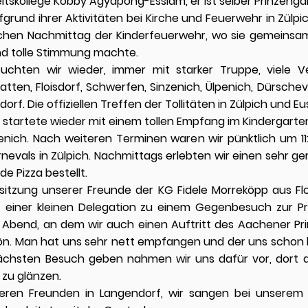
eitskollege Kobby Agyapong-Essiam, er ist selber Prinzengar
ufgrund ihrer Aktivitäten bei Kirche und Feuerwehr in Zül
schen Nachmittag der Kinderfeuerwehr, wo sie gemeinsam
und tolle Stimmung machte.
chten wir wieder, immer mit starker Truppe, viele V
latten, Floisdorf, Schwerfen, Sinzenich, Ülpenich, Dürsch
endorf. Die offiziellen Treffen der Tollitäten in Zülpich und 
 startete wieder mit einem tollen Empfang im Kindergarte
nich. Nach weiteren Terminen waren wir pünktlich um 11
evals in Zülpich. Nachmittags erlebten wir einen sehr ge
e Pizza bestellt.
itzung unserer Freunde der KG Fidele Morreköpp aus Floi
it einer kleinen Delegation zu einem Gegenbesuch zur 
r Abend, an dem wir auch einen Auftritt des Aachener Pri
ön. Man hat uns sehr nett empfangen und der uns schon 
 nächsten Besuch geben nahmen wir uns dafür vor, dort 
zu glänzen.
eren Freunden in Langendorf, wir sangen bei unserem 