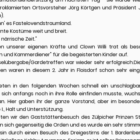
roklamierten Ortsvorsteher Jörg Körtgen und Präsident
).
enn' es Fastelovendstraumland.
bunte Kostüme weit und breit.
närrische Zeit."
n unserer eigenen Kräfte und Clown Willi trat als bes
und Kammerdiener" für die begeisterten Kinder auf.
elübergabe/Gardetreffen war wieder sehr erfolgreich.Di
n waren in diesem 2. Jahr in Floisdorf schon sehr einge
ldeten in den folgenden Wochen schnell ein unschlagba
e sich anfangs noch in ihre Rolle einfinden musste, wuch
. Hier gaben ihr der ganze Vorstand, aber im besonde
 I., Halt und Unterstützung.
teten wir den Gaststättenbesuch des Zülpicher Prinzen St
ten sich gegenseitig die Orden und es wurde ein sehr stim
sin durch einen Besuch des Dreigestirns der 1. Bardenbe