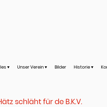
les
Unser Verein
Bilder
Historie
Ko
ätz schläht für de B.K.V.