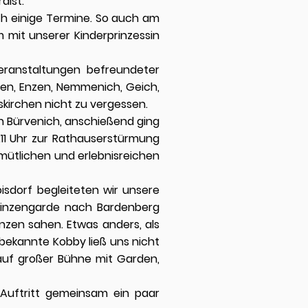
dist.
pich einige Termine. So auch am
 mit unserer Kinderprinzessin
eranstaltungen befreundeter
even, Enzen, Nemmenich, Geich,
Euskirchen nicht zu vergessen.
n Bürvenich, anschießend ging
:11 Uhr zur Rathauserstürmung
mütlichen und erlebnisreichen
sdorf begleiteten wir unsere
Prinzengarde nach Bardenberg
nzen sahen. Etwas anders, als
bekannte Kobby ließ uns nicht
auf großer Bühne mit Garden,
Auftritt gemeinsam ein paar