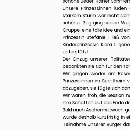
schöne Lieder. Rainer Schiffer
Unsere Prinzessinnen luden
starkem Sturm war nicht sich
schöner Zug ging seinen Weg.
Gruppe, eine tolle Idee und ei
Prinzessin Stefanie I. ließ
Kinderprinzessin Kiara I. g
unterstützt.
Der Einzug unserer Tollität
bedankten sie sich für den s
Wir gingen wieder am Rosen
Prinzessinnen im Sportheim ve
abzugeben, sie fügte sich da
Wir waren froh, die Session 
ihre Schatten auf das Ende de
Bald nach Aschermittwoch ga
wurde deshalb kurzfristig in 
Teilnahme unserer Bürger dara