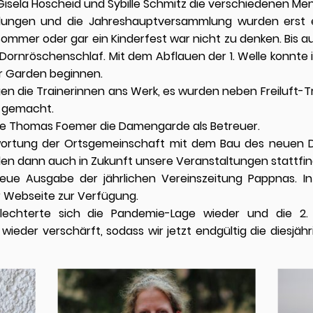
isela Hoscheid und Sybille Schmitz die verschiedenen Men
lungen und die Jahreshauptversammlung wurden erst e
ommer oder gar ein Kinderfest war nicht zu denken. Bis au
n Dornröschenschlaf. Mit dem Abflauen der 1. Welle konn
er Garden beginnen.
ngen die Trainerinnen ans Werk, es wurden neben Freiluft-T
 gemacht.
e Thomas Foemer die Damengarde als Betreuer.
wortung der Ortsgemeinschaft mit dem Bau des neuen
len dann auch in Zukunft unsere Veranstaltungen stattfin
ue Ausgabe der jährlichen Vereinszeitung Pappnas. In
 Webseite zur Verfügung.
echterte sich die Pandemie-Lage wieder und die 2.
ieder verschärft, sodass wir jetzt endgültig die diesjä