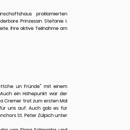
nschaftshaus proklamierten
erbare Prinzessin Stefanie I.
eite. Ihre aktive Teilnahme am
öttche un Fründe" mit einem
 Auch ein Höhepunkt war der
a Cremer trat zum ersten Mal
für uns auf. Auch gab es für
enchors St. Peter Zülpich unter
eder von Elena Schneider und