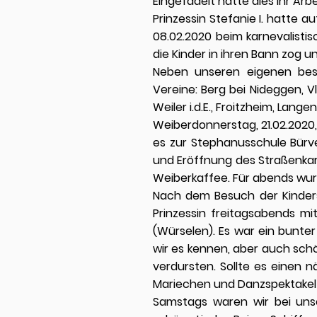
Eingefädelt hatte dies ihr Arb
Prinzessin Stefanie I. hatte a
08.02.2020 beim karnevalisti
die Kinder in ihren Bann zog 
Neben unseren eigenen besu
Vereine: Berg bei Nideggen, V
Weiler i.d.E., Froitzheim, Lang
Weiberdonnerstag, 21.02.2020,
es zur Stephanusschule Bürve
und Eröffnung des Straßenkarn
Weiberkaffee. Für abends wurd
Nach dem Besuch der Kinders
Prinzessin freitagsabends m
(Würselen). Es war ein bunte
wir es kennen, aber auch sch
verdursten. Sollte es einen
Mariechen und Danzspektakel 
Samstags waren wir bei uns