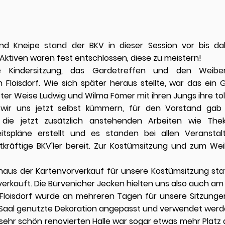
nd Kneipe stand der BKV in dieser Session vor bis 
Aktiven waren fest entschlossen, diese zu meistern!
ie Kindersitzung, das Gardetreffen und den Weibe
loisdorf. Wie sich später heraus stellte, war das ein Gl
ter Weise Ludwig und Wilma Fömer mit ihren Jungs ihre tol
wir uns jetzt selbst kümmern, für den Vorstand gab 
ür die jetzt zusätzlich anstehenden Arbeiten wie Th
itspläne erstellt und es standen bei allen Veranst
tkräftige BKV'ler bereit. Zur Kostümsitzung und zum We
nhaus der Kartenvorverkauf für unsere Kostümsitzung sta
sverkauft. Die Bürvenicher Jecken hielten uns also auch am
loisdorf wurde an mehreren Tagen für unsere Sitzungen
 Saal genutzte Dekoration angepasst und verwendet werd
n sehr schön renovierten Halle war sogar etwas mehr Platz