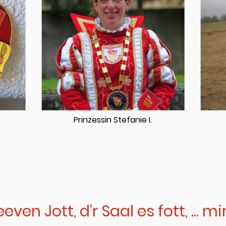
Prinzessin Stefanie I.
even Jott, d‘r Saal es fott, ... m