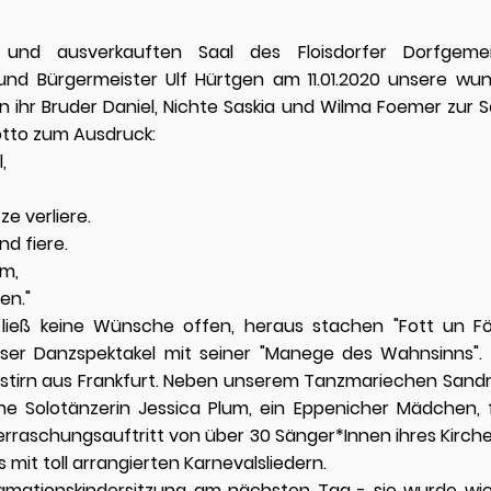
und ausverkauften Saal des Floisdorfer Dorfgemei
nd Bürgermeister Ulf Hürtgen am 11.01.2020 unsere wund
n ihr Bruder Daniel, Nichte Saskia und Wilma Foemer zur S
otto zum Ausdruck:
,
ze verliere.
nd fiere.
im,
en."
 ließ keine Wünsche offen, heraus stachen "Fott un F
nser Danzspektakel mit seiner "Manege des Wahnsinns".
tirn aus Frankfurt. Neben unserem Tanzmariechen Sandr
che Solotänzerin Jessica Plum, ein Eppenicher Mädchen, 
berraschungsauftritt von über 30 Sänger*Innen ihres Kirch
mit toll arrangierten Karnevalsliedern.
amationskindersitzung am nächsten Tag - sie wurde wi