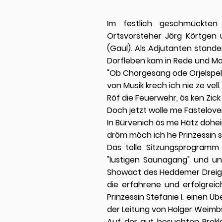
Im festlich geschmückten 
Ortsvorsteher Jörg Körtgen u
(Gaul). Als Adjutanten stande
Dorfleben kam in Rede und M
"Ob Chorgesang ode Orjelspell
von Musik krech ich nie ze vell.
Röf die Feuerwehr, ös ken Zick 
Doch jetzt wolle me Fastelove
In Bürvenich ös me Hätz dohe
dröm möch ich he Prinzessin s
Das tolle Sitzungsprogramm
"lustigen Saunagang" und u
Showact des Heddemer Dreigs
die erfahrene und erfolgrei
Prinzessin Stefanie I. einen Ü
der Leitung von Holger Weimbs 
Auf der gut besuchten Prokl